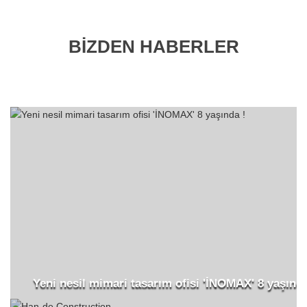
BİZDEN HABERLER
Yeni nesil mimari tasarım ofisi 'İNOMAX' 8 yaşında