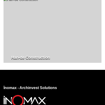
Han-de Construction
İnomax - Archinvest Solutions