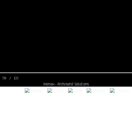
TR
/
EN
İnomax - Archinvest Solutions