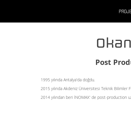
PROJ
Okan
Post Prod
1995 yılında Antalya'da doğdu.
2015 yılında Akdeniz Üniversitesi Teknik Bilimler
2014 yılından beri İNOMAX' de post-production u